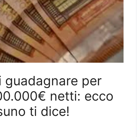
i guadagnare per
00.000€ netti: ecco
suno ti dice!