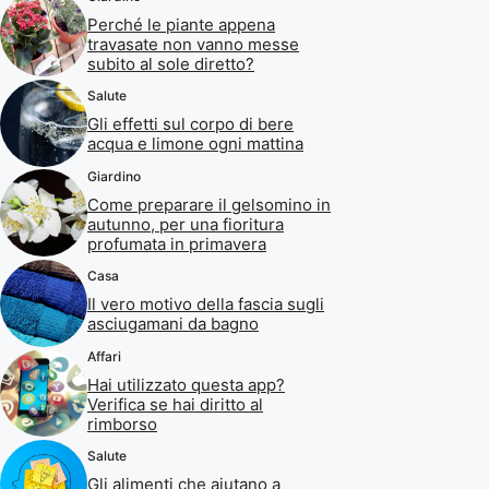
Perché le piante appena
travasate non vanno messe
subito al sole diretto?
Salute
Gli effetti sul corpo di bere
acqua e limone ogni mattina
Giardino
Come preparare il gelsomino in
autunno, per una fioritura
profumata in primavera
Casa
Il vero motivo della fascia sugli
asciugamani da bagno
Affari
Hai utilizzato questa app?
Verifica se hai diritto al
rimborso
Salute
Gli alimenti che aiutano a