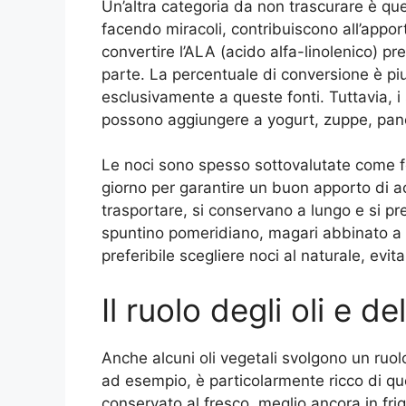
Un’altra categoria da non trascurare è quel
facendo miracoli, contribuiscono all’appor
convertire l’ALA (acido alfa-linolenico) p
parte. La percentuale di conversione è piu
esclusivamente a queste fonti. Tuttavia, i s
possono aggiungere a yogurt, zuppe, pane
Le noci sono spesso sottovalutate come f
giorno per garantire un buon apporto di aci
trasportare, si conservano a lungo e si pr
spuntino pomeridiano, magari abbinato a u
preferibile scegliere noci al naturale, evi
Il ruolo degli oli e d
Anche alcuni oli vegetali svolgono un ruolo
ad esempio, è particolarmente ricco di que
conservato al fresco, meglio ancora in frig