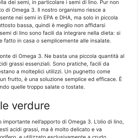
la dei semi, in particolare i semi di lino. Pur non
to di Omega 3. Il nostro organismo riesce a
resente nei semi in EPA e DHA, ma solo in piccola
ttosto bassa, quindi è meglio non affidarsi
emi di lino sono facili da integrare nella dieta: si
 fatto in casa o semplicemente alle insalate.
onte di Omega 3. Ne basta una piccola quantità al
di grassi essenziali. Sono pratiche, facili da
estano a molteplici utilizzi. Un pugnetto come
n frutto, è una soluzione semplice ed efficace. È
tando quelle troppo salate o tostate.
elle verdure
 importante nell’apporto di Omega 3. L’olio di lino,
sti acidi grassi, ma è molto delicato e va
orifero, e utilizzato esclusivamente a crudo.